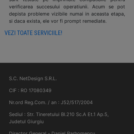
verificarea succesului operatiunii. Acum se pot
depista probleme vizibile numai in aceasta etapa,
si daca exista, ele vor fi prompt remediate.
VEZI TOATE SERVICIILE!
S.C. NetDesign S.R.L.
CIF : RO 17080349
Nr.ord Reg.Com. / an : J52/517/2004
Sediul : Str. Tineretului Bl.210 Sc.A Et.1 Ap.5,
Judetul Giurgiu
Director General - Daniel Parhomencu