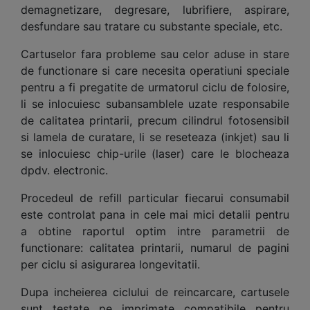
demagnetizare, degresare, lubrifiere, aspirare,
desfundare sau tratare cu substante speciale, etc.
Cartuselor fara probleme sau celor aduse in stare
de functionare si care necesita operatiuni speciale
pentru a fi pregatite de urmatorul ciclu de folosire,
li se inlocuiesc subansamblele uzate responsabile
de calitatea printarii, precum cilindrul fotosensibil
si lamela de curatare, li se reseteaza (inkjet) sau li
se inlocuiesc chip-urile (laser) care le blocheaza
dpdv. electronic.
Procedeul de refill particular fiecarui consumabil
este controlat pana in cele mai mici detalii pentru
a obtine raportul optim intre parametrii de
functionare: calitatea printarii, numarul de pagini
per ciclu si asigurarea longevitatii.
Dupa incheierea ciclului de reincarcare, cartusele
sunt testate pe imprimate compatibile pentru